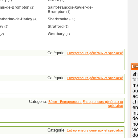
tley
Orford
(1)
(5)
enis-de-Brompton
Saint-François-Xavier-de-
(2)
Brompton
(1)
atherine-de-Hatley
Sherbrooke
(4)
(65)
ay
Stratford
(2)
(1)
Westbury
(2)
(1)
Catégorie:
Entrepreneurs généraux et spécialisé
sh
Catégorie:
Entrepreneurs généraux et spécialisé
fo
ma
a
ac
Catégorie:
ch
Béton - Entrepreneurs
Entrepreneurs généraux et
spécialisé
en
in
de
no
w
Catégorie:
Entrepreneurs généraux et spécialisé
do