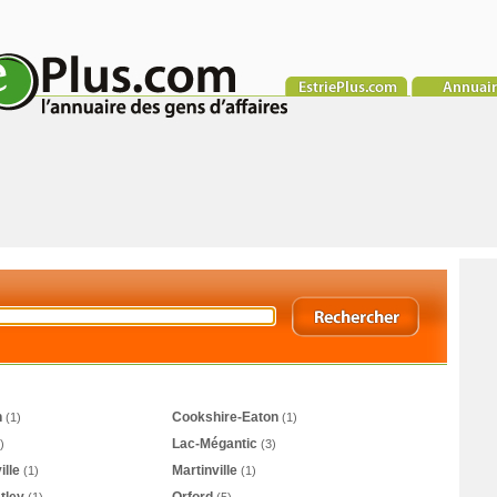
n
Cookshire-Eaton
(1)
(1)
Lac-Mégantic
)
(3)
lle
Martinville
(1)
(1)