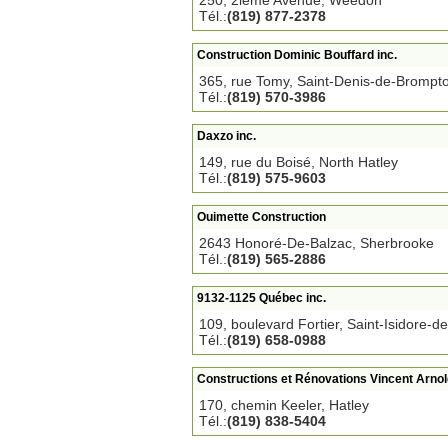
250, 2ième Avenue, Weedon
Tél.:
(819) 877-2378
Construction Dominic Bouffard inc.
365, rue Tomy, Saint-Denis-de-Brompt
Tél.:
(819) 570-3986
Daxzo inc.
149, rue du Boisé, North Hatley
Tél.:
(819) 575-9603
Ouimette Construction
2643 Honoré-De-Balzac, Sherbrooke
Tél.:
(819) 565-2886
9132-1125 Québec inc.
109, boulevard Fortier, Saint-Isidore-de
Tél.:
(819) 658-0988
Constructions et Rénovations Vincent Arnold
170, chemin Keeler, Hatley
Tél.:
(819) 838-5404