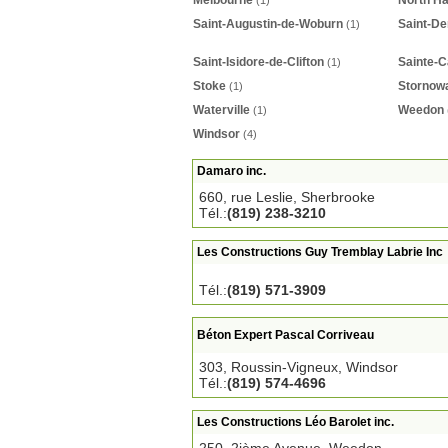
Melbourne
North Ha
(1)
Saint-Augustin-de-Woburn
Saint-D
(1)
Saint-Isidore-de-Clifton
Sainte-C
(1)
Stoke
Stornow
(1)
Waterville
Weedon
(1)
Windsor
(4)
Damaro inc.
660, rue Leslie, Sherbrooke
Tél.:
(819) 238-3210
Les Constructions Guy Tremblay Labrie Inc
Tél.:
(819) 571-3909
Béton Expert Pascal Corriveau
303, Roussin-Vigneux, Windsor
Tél.:
(819) 574-4696
Les Constructions Léo Barolet inc.