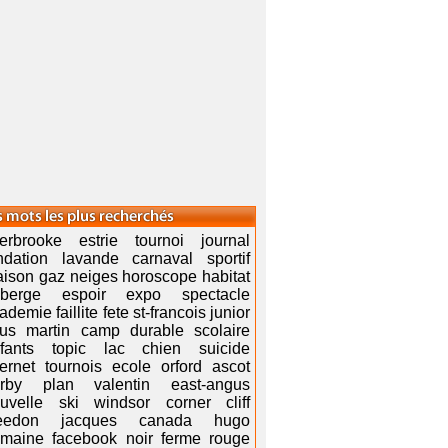
erbrooke estrie tournoi journal
ndation lavande carnaval sportif
ison gaz neiges horoscope habitat
uberge espoir expo spectacle
ademie faillite fete st-francois junior
us martin camp durable scolaire
fants topic lac chien suicide
ternet tournois ecole orford ascot
rby plan valentin east-angus
uvelle ski windsor corner cliff
eedon jacques canada hugo
maine facebook noir ferme rouge