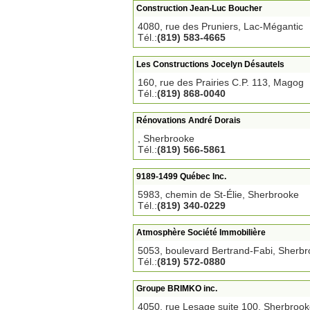
Construction Jean-Luc Boucher
4080, rue des Pruniers, Lac-Mégantic
Tél.:
(819) 583-4665
Les Constructions Jocelyn Désautels
160, rue des Prairies C.P. 113, Magog
Tél.:
(819) 868-0040
Rénovations André Dorais
, Sherbrooke
Tél.:
(819) 566-5861
9189-1499 Québec Inc.
5983, chemin de St-Élie, Sherbrooke
Tél.:
(819) 340-0229
Atmosphère Société Immobilière
5053, boulevard Bertrand-Fabi, Sherb
Tél.:
(819) 572-0880
Groupe BRIMKO inc.
4050, rue Lesage suite 100, Sherbroo