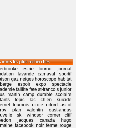
erbrooke estrie tournoi journal
ndation lavande carnaval sportif
ison gaz neiges horoscope habitat
uberge espoir expo spectacle
ademie faillite fete st-francois junior
us martin camp durable scolaire
fants topic lac chien suicide
ternet tournois ecole orford ascot
rby plan valentin east-angus
uvelle ski windsor corner cliff
eedon jacques canada hugo
maine facebook noir ferme rouge