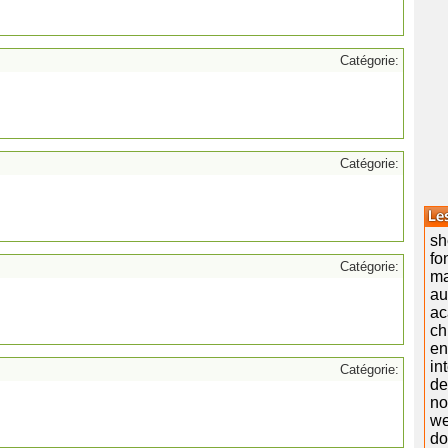
Catégorie:
Catégorie:
sh
fo
Catégorie:
ma
a
ac
ch
en
in
Catégorie:
de
no
w
do