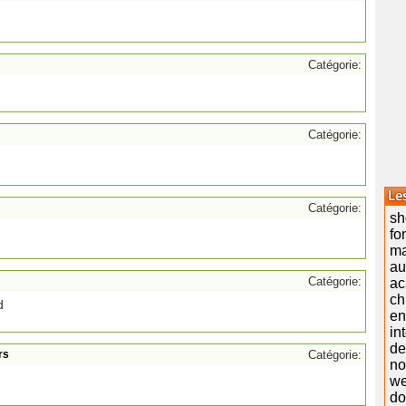
Catégorie:
Catégorie:
Catégorie:
sh
fo
ma
a
Catégorie:
ac
ch
d
en
in
de
rs
Catégorie:
no
w
do