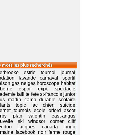
erbrooke estrie tournoi journal
ndation lavande carnaval sportif
ison gaz neiges horoscope habitat
uberge espoir expo spectacle
ademie faillite fete st-francois junior
us martin camp durable scolaire
fants topic lac chien suicide
ternet tournois ecole orford ascot
rby plan valentin east-angus
uvelle ski windsor corner cliff
eedon jacques canada hugo
maine facebook noir ferme rouge