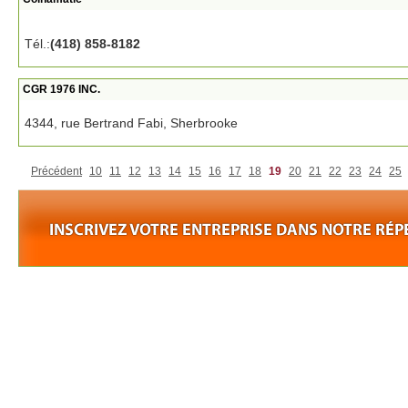
Tél.:
(418) 858-8182
CGR 1976 INC.
4344, rue Bertrand Fabi, Sherbrooke
Précédent
10
11
12
13
14
15
16
17
18
19
20
21
22
23
24
25